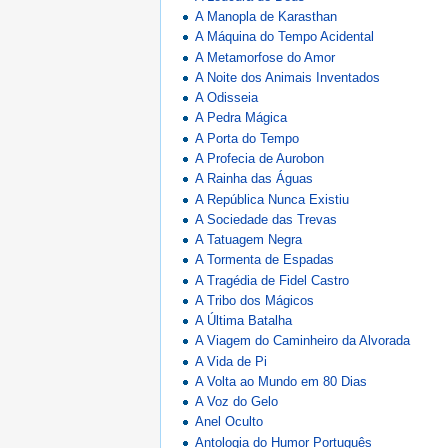
A Manopla de Karasthan
A Máquina do Tempo Acidental
A Metamorfose do Amor
A Noite dos Animais Inventados
A Odisseia
A Pedra Mágica
A Porta do Tempo
A Profecia de Aurobon
A Rainha das Águas
A República Nunca Existiu
A Sociedade das Trevas
A Tatuagem Negra
A Tormenta de Espadas
A Tragédia de Fidel Castro
A Tribo dos Mágicos
A Última Batalha
A Viagem do Caminheiro da Alvorada
A Vida de Pi
A Volta ao Mundo em 80 Dias
A Voz do Gelo
Anel Oculto
Antologia do Humor Português