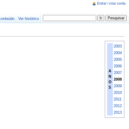
Entrar / criar conta
conteúdo
Ver histórico
2003
2004
2005
2006
A
2007
N
2008
O
2009
S
2010
2011
2012
2013