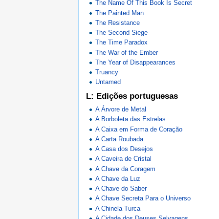
The Name Of This Book Is Secret
The Painted Man
The Resistance
The Second Siege
The Time Paradox
The War of the Ember
The Year of Disappearances
Truancy
Untamed
L: Edições portuguesas
A Árvore de Metal
A Borboleta das Estrelas
A Caixa em Forma de Coração
A Carta Roubada
A Casa dos Desejos
A Caveira de Cristal
A Chave da Coragem
A Chave da Luz
A Chave do Saber
A Chave Secreta Para o Universo
A Chinela Turca
A Cidade dos Deuses Selvagens