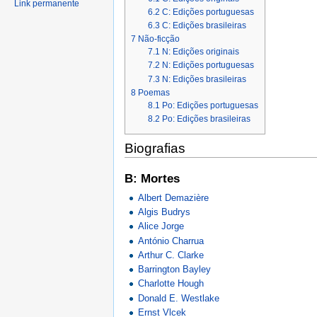
Link permanente
6.2
C: Edições portuguesas
6.3
C: Edições brasileiras
7
Não-ficção
7.1
N: Edições originais
7.2
N: Edições portuguesas
7.3
N: Edições brasileiras
8
Poemas
8.1
Po: Edições portuguesas
8.2
Po: Edições brasileiras
Biografias
B: Mortes
Albert Demazière
Algis Budrys
Alice Jorge
António Charrua
Arthur C. Clarke
Barrington Bayley
Charlotte Hough
Donald E. Westlake
Ernst Vlcek