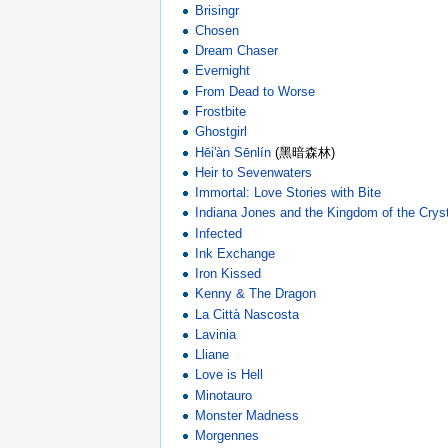
Brisingr
Chosen
Dream Chaser
Evernight
From Dead to Worse
Frostbite
Ghostgirl
Hēi'àn Sēnlín
(黑暗森林)
Heir to Sevenwaters
Immortal: Love Stories with Bite
Indiana Jones and the Kingdom of the Cryst
Infected
Ink Exchange
Iron Kissed
Kenny & The Dragon
La Città Nascosta
Lavinia
Lliane
Love is Hell
Minotauro
Monster Madness
Morgennes