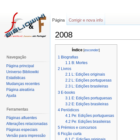
Página
Corrigir e nova info
2008
Índice
[
esconder
]
1
Biografias
Navegação
1.1
B: Mortes
Página principal
2
Livros
Universo Bibliowiki
2.1
L: Edições originais
Estatísticas
2.2
L: Edições portuguesas
Mudanças recentes
2.3
L: Edições brasileiras
Página aleatória
3
E-books
Ajuda
3.1
E: Edições portuguesas
3.2
E: Edições brasileiras
Ferramentas
4
Periódicos
4.1
Pe: Edições portuguesas
Páginas afluentes
4.2
Pe: Edições brasileiras
Alterações relacionadas
5
Prémios e concursos
Páginas especiais
6
Ficção curta
Versão para impressão
6.1
C: Edições originais