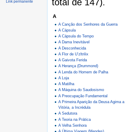
total de 147).
Link permanente
A
A Canção dos Senhores da Guerra
A Cápsula
A Cápsula do Tempo
A Dama Inevitável
A Desconhecida
A Flor de U’zltrilix
A Gaivota Ferida
A Herança (Drummond)
A Lenda do Homem de Palha
A Loja
A Matilha
A Máquina do Saudosismo
A Preocupação Fundamental
A Primeira Aparição da Deusa Agima a
Vitória, a Incrédula
A Sedutora
A Teoria na Prática
A Velha Senhora
A Última Viagem (Mendes)