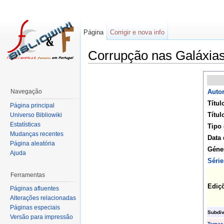
Página
Corrigir e nova info
Corrupção nas Galáxia
Navegação
Autor
Títul
Página principal
Títul
Universo Bibliowiki
Estatísticas
Tipo 
Mudanças recentes
Data 
Página aleatória
Géne
Ajuda
Série
Ferramentas
Ediç
Páginas afluentes
Alterações relacionadas
Páginas especiais
Subdiv
Versão para impressão
Temas