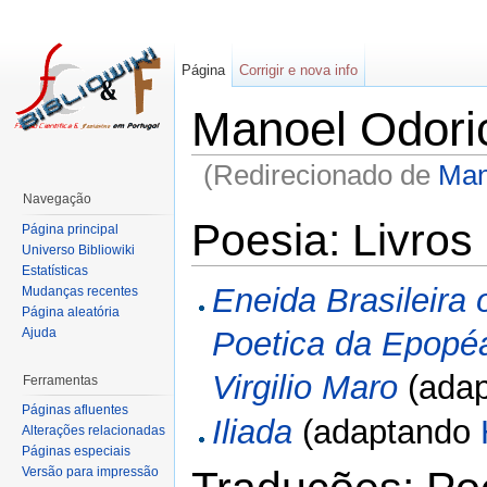
Página
Corrigir e nova info
Manoel Odori
(Redirecionado de
Man
Navegação
Poesia: Livros
Página principal
Universo Bibliowiki
Estatísticas
Eneida Brasileira
Mudanças recentes
Página aleatória
Ajuda
Poetica da Epopéa
Virgilio Maro
(ada
Ferramentas
Páginas afluentes
Iliada
(adaptando
Alterações relacionadas
Páginas especiais
Versão para impressão