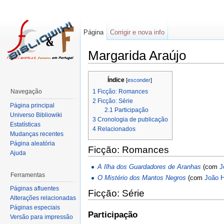
Página
Corrigir e nova info
Margarida Araújo
Índice
[
esconder
]
1
Ficção: Romances
Navegação
2
Ficção: Série
Página principal
2.1
Participação
Universo Bibliowiki
3
Cronologia de publicação
Estatísticas
4
Relacionados
Mudanças recentes
Página aleatória
Ficção: Romances
Ajuda
A Ilha dos Guardadores de Aranhas
(com
J
Ferramentas
O Mistério dos Mantos Negros
(com
João 
Páginas afluentes
Ficção: Série
Alterações relacionadas
Páginas especiais
Participação
Versão para impressão