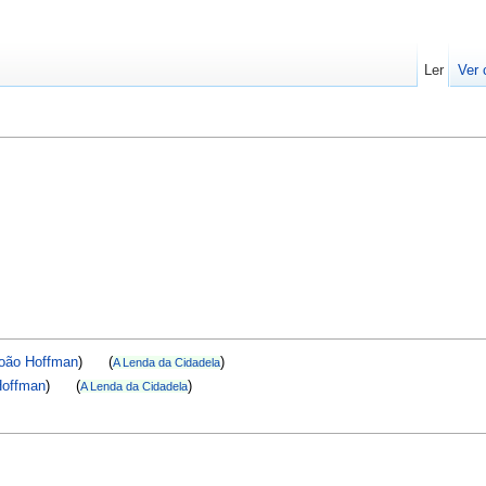
Ler
Ver 
oão Hoffman
) (
)
A Lenda da Cidadela
Hoffman
) (
)
A Lenda da Cidadela