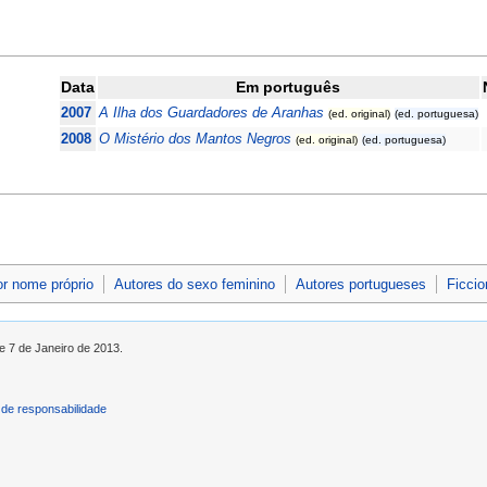
Data
Em português
2007
A Ilha dos Guardadores de Aranhas
(ed. original)
(ed. portuguesa)
2008
O Mistério dos Mantos Negros
(ed. original)
(ed. portuguesa)
M
or nome próprio
Autores do sexo feminino
Autores portugueses
Ficcio
e 7 de Janeiro de 2013.
de responsabilidade