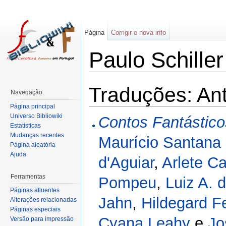
Página
Corrigir e nova info
Paulo Schiller
Traduções: Ant
Navegação
Página principal
Universo Bibliowiki
Contos Fantástico
Estatísticas
Mudanças recentes
Maurício Santana
Página aleatória
Ajuda
d'Aguiar
,
Arlete Ca
Ferramentas
Pompeu
,
Luiz A. 
Páginas afluentes
Jahn
,
Hildegard Fe
Alterações relacionadas
Páginas especiais
Cyana Leahy
e
Jo
Versão para impressão