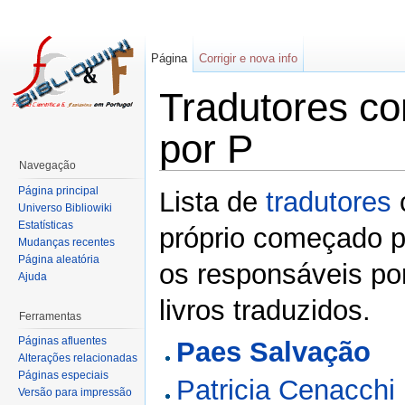
Página
Corrigir e nova info
Tradutores c
por P
Navegação
Página principal
Lista de
tradutores
Universo Bibliowiki
Estatísticas
próprio começado po
Mudanças recentes
Página aleatória
os responsáveis po
Ajuda
livros traduzidos.
Ferramentas
Páginas afluentes
Paes Salvação
Alterações relacionadas
Páginas especiais
Patricia Cenacchi
Versão para impressão