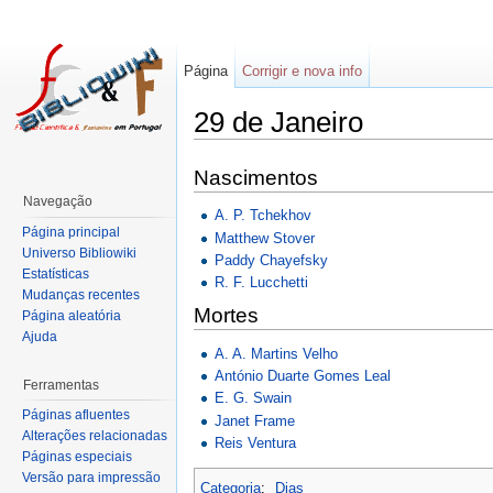
Página
Corrigir e nova info
29 de Janeiro
Nascimentos
Navegação
A. P. Tchekhov
Página principal
Matthew Stover
Universo Bibliowiki
Paddy Chayefsky
Estatísticas
R. F. Lucchetti
Mudanças recentes
Mortes
Página aleatória
Ajuda
A. A. Martins Velho
António Duarte Gomes Leal
Ferramentas
E. G. Swain
Páginas afluentes
Janet Frame
Alterações relacionadas
Reis Ventura
Páginas especiais
Versão para impressão
Categoria
:
Dias