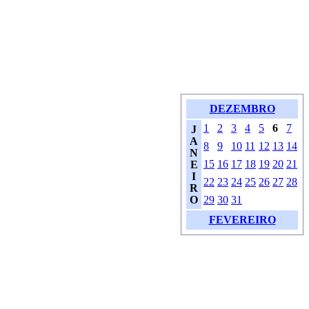
DEZEMBRO
1
2
3
4
5
6
7
J
A
8
9
10
11
12
13
14
N
15
16
17
18
19
20
21
E
I
22
23
24
25
26
27
28
R
O
29
30
31
FEVEREIRO