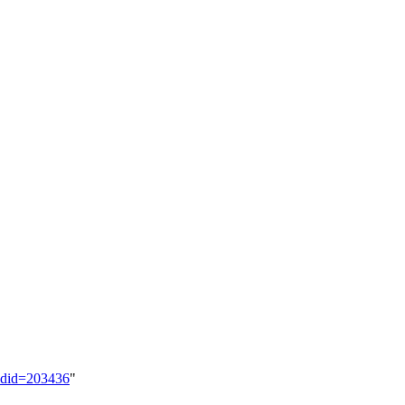
oldid=203436
"