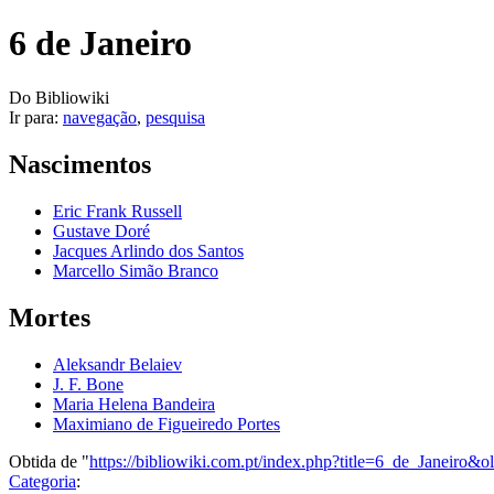
6 de Janeiro
Do Bibliowiki
Ir para:
navegação
,
pesquisa
Nascimentos
Eric Frank Russell
Gustave Doré
Jacques Arlindo dos Santos
Marcello Simão Branco
Mortes
Aleksandr Belaiev
J. F. Bone
Maria Helena Bandeira
Maximiano de Figueiredo Portes
Obtida de "
https://bibliowiki.com.pt/index.php?title=6_de_Janeiro&
Categoria
: