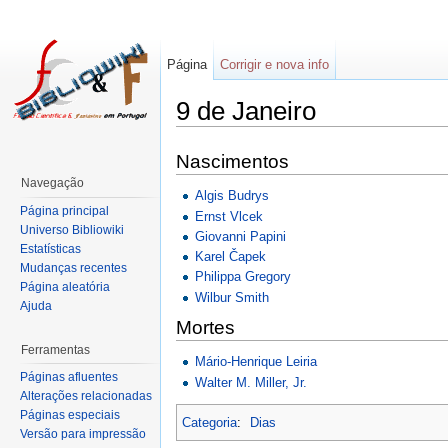
Página
Corrigir e nova info
9 de Janeiro
Nascimentos
Navegação
Algis Budrys
Página principal
Ernst Vlcek
Universo Bibliowiki
Giovanni Papini
Estatísticas
Karel Čapek
Mudanças recentes
Philippa Gregory
Página aleatória
Wilbur Smith
Ajuda
Mortes
Ferramentas
Mário-Henrique Leiria
Páginas afluentes
Walter M. Miller, Jr.
Alterações relacionadas
Páginas especiais
Categoria
:
Dias
Versão para impressão