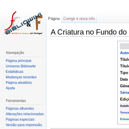
Página
Corrigir e nova info
A Criatura no Fundo do
Navegação
Autor
Títul
Página principal
Títul
Universo Bibliowiki
Estatísticas
Tipo
Mudanças recentes
Data
Página aleatória
Géne
Ajuda
Séri
Ediç
Ferramentas
Subdi
Páginas afluentes
Tema
Alterações relacionadas
Prémi
Páginas especiais
Versão para impressão