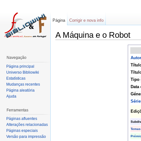
Página
Corrigir e nova info
A Máquina e o Robot
Navegação
Autor
Títul
Página principal
Títul
Universo Bibliowiki
Estatísticas
Tipo 
Mudanças recentes
Data 
Página aleatória
Géne
Ajuda
Série
Ferramentas
Ediç
Páginas afluentes
Subdiv
Alterações relacionadas
Temas
Páginas especiais
Prémi
Versão para impressão