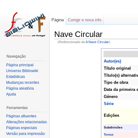
Página
Corrigir e nova info
Nave Circular
(Redirecionado de
A Nave Circular
)
Navegação
Autor(es)
Página principal
Título original
Universo Bibliowiki
Título(s) alternati
Estatísticas
Tipo de obra
Mudanças recentes
Página aleatória
Data da primeira 
Ajuda
Género
Série
Ferramentas
Edições
Páginas afluentes
Alterações relacionadas
Subdivisões
Páginas especiais
Versão para impressão
Temas