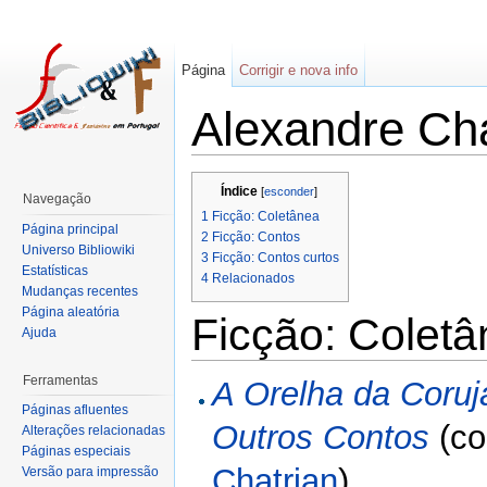
Página
Corrigir e nova info
Alexandre Cha
Índice
[
esconder
]
Navegação
1
Ficção: Coletânea
Página principal
2
Ficção: Contos
Universo Bibliowiki
3
Ficção: Contos curtos
Estatísticas
4
Relacionados
Mudanças recentes
Página aleatória
Ficção: Colet
Ajuda
Ferramentas
A Orelha da Coruj
Páginas afluentes
Outros Contos
(c
Alterações relacionadas
Páginas especiais
Chatrian
)
Versão para impressão