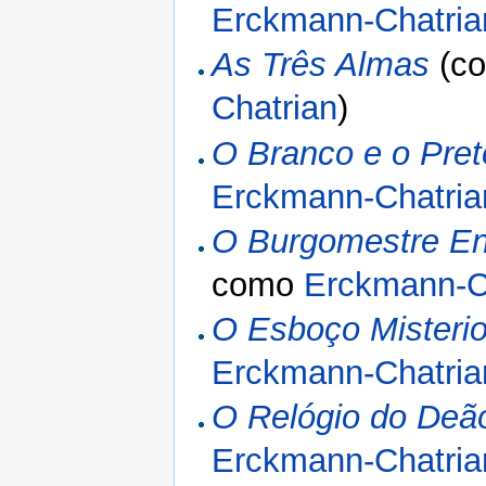
Erckmann-Chatria
As Três Almas
(c
Chatrian
)
O Branco e o Pret
Erckmann-Chatria
O Burgomestre En
como
Erckmann-C
O Esboço Misteri
Erckmann-Chatria
O Relógio do Deã
Erckmann-Chatria