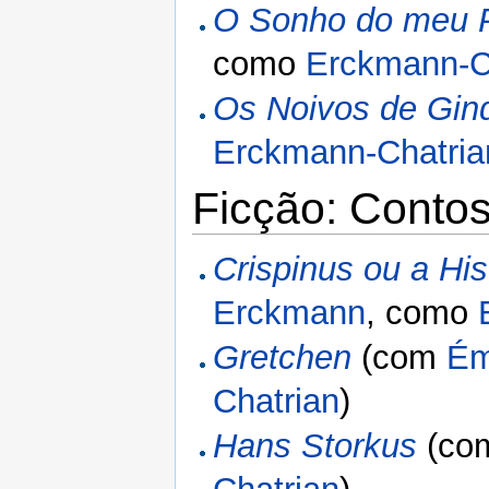
O Sonho do meu P
como
Erckmann-C
Os Noivos de Gin
Erckmann-Chatria
Ficção: Contos
Crispinus ou a His
Erckmann
, como
Gretchen
(com
Ém
Chatrian
)
Hans Storkus
(co