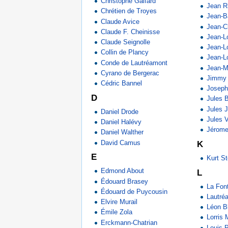
Christophe Galfard
Jean R
Chrétien de Troyes
Jean-B
Claude Avice
Jean-C
Claude F. Cheinisse
Jean-L
Claude Seignolle
Jean-Lo
Collin de Plancy
Jean-L
Conde de Lautréamont
Jean-M
Cyrano de Bergerac
Jimmy
Cédric Bannel
Joseph
D
Jules B
Jules 
Daniel Drode
Jules 
Daniel Halévy
Jérome
Daniel Walther
David Camus
K
E
Kurt St
Edmond About
L
Édouard Brasey
La Fon
Édouard de Puycousin
Lautré
Elvire Murail
Léon B
Émile Zola
Lorris 
Erckmann-Chatrian
Louis 