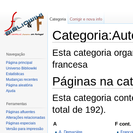
Categoria
Corrigir e nova info
Categoria:Aut
Esta categoria org
Navegação
francesa
Página principal
Universo Bibliowiki
Estatísticas
Páginas na cat
Mudanças recentes
Página aleatória
Ajuda
Esta categoria con
Ferramentas
total de 192).
Páginas afluentes
Alterações relacionadas
A
F cont.
Páginas especiais
Versão para impressão
A. Demazière
Franço