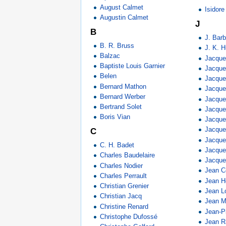
August Calmet
Isidor
Augustin Calmet
J
B
J. Barb
B. R. Bruss
J. K. 
Balzac
Jacquel
Baptiste Louis Garnier
Jacque
Belen
Jacque
Bernard Mathon
Jacque
Bernard Werber
Jacque
Bertrand Solet
Jacque
Boris Vian
Jacque
Jacqu
C
Jacque
C. H. Badet
Jacque
Charles Baudelaire
Jacque
Charles Nodier
Jean C
Charles Perrault
Jean H
Christian Grenier
Jean Lo
Christian Jacq
Jean M
Christine Renard
Jean-P
Christophe Dufossé
Jean R