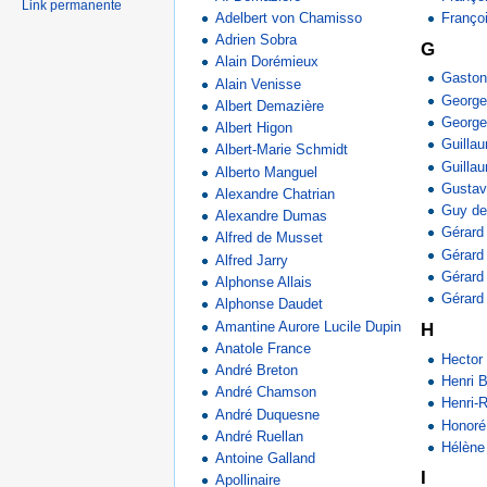
Link permanente
Adelbert von Chamisso
Franço
Adrien Sobra
G
Alain Dorémieux
Gaston
Alain Venisse
George
Albert Demazière
George
Albert Higon
Guillau
Albert-Marie Schmidt
Guilla
Alberto Manguel
Gustav
Alexandre Chatrian
Guy de
Alexandre Dumas
Gérard
Alfred de Musset
Gérard
Alfred Jarry
Gérard
Alphonse Allais
Gérard
Alphonse Daudet
Amantine Aurore Lucile Dupin
H
Anatole France
Hector 
André Breton
Henri 
André Chamson
Henri-
André Duquesne
Honoré
André Ruellan
Hélène
Antoine Galland
I
Apollinaire