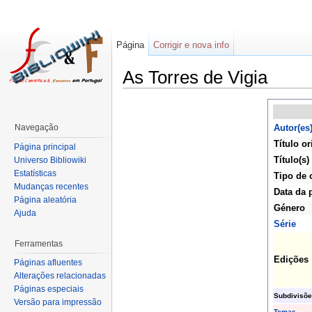
Página
Corrigir e nova info
As Torres de Vigia
Navegação
Autor(es
Título or
Página principal
Título(s)
Universo Bibliowiki
Estatísticas
Tipo de 
Mudanças recentes
Data da 
Página aleatória
Género
Ajuda
Série
Ferramentas
Edições
Páginas afluentes
Alterações relacionadas
Páginas especiais
Subdivisõe
Versão para impressão
Temas