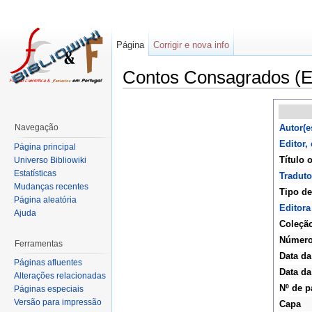
Página
Corrigir e nova info
Contos Consagrados (Ed
Navegação
Autor(e
Editor,
Página principal
Título o
Universo Bibliowiki
Estatísticas
Traduto
Mudanças recentes
Tipo de
Página aleatória
Editora
Ajuda
Coleçã
Númer
Ferramentas
Data da
Páginas afluentes
Data da
Alterações relacionadas
Nº de p
Páginas especiais
Versão para impressão
Capa