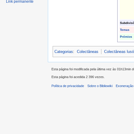
Link permanente
Subdivis
Temas
Prémios
Categorias
:
Colectâneas
Colectâneas lus
Esta página foi modificada pela última vez às 01h13min d
Esta página foi acedida 2 396 vezes.
Política de privacidade
Sobre o Bibliowiki
Exoneração 