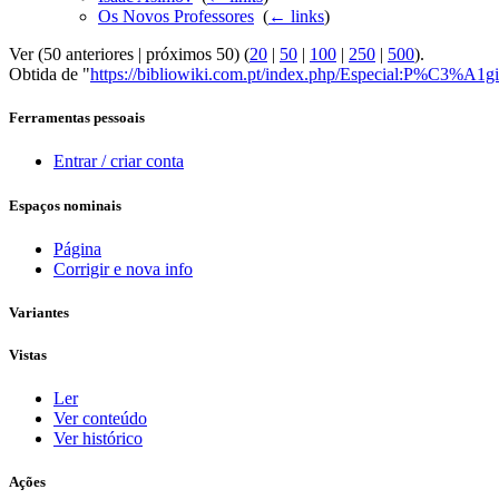
Os Novos Professores
‎
(
← links
)
Ver (50 anteriores | próximos 50) (
20
|
50
|
100
|
250
|
500
).
Obtida de "
https://bibliowiki.com.pt/index.php/Especial:P%C3%A1g
Ferramentas pessoais
Entrar / criar conta
Espaços nominais
Página
Corrigir e nova info
Variantes
Vistas
Ler
Ver conteúdo
Ver histórico
Ações