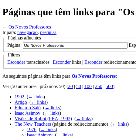
Páginas que têm links para "Os
←
Os Novos Professores
Ir para:
navegação
,
pesquisa
Páginas afluentes
Página:
Esp
Filtros
Esconder
transclusões |
Esconder
links |
Esconder
redirecionament
As seguintes páginas têm links para
Os Novos Professores
:
Ver (50 anteriores | próximos 50) (
20
|
50
|
100
|
250
|
500
).
1992
‎
(
← links
)
Artigo
‎
(
← links
)
Eduardo Saló
‎
(
← links
)
Isaac Asimov
‎
(
← links
)
Visões de Robot (PEA, 1992)
‎
(
← links
)
The New Teachers
(página de redirecionamento) ‎
(
← links
)
1976
‎
(
← links
)
Isaac Asimov
‎
(
← links
)