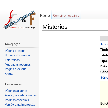
Página
Corrigir e nova info
Mistérios
Navegação
Autor
Títul
Página principal
Títul
Universo Bibliowiki
Estatísticas
Tipo
Mudanças recentes
Data 
Página aleatória
Géne
Ajuda
Série
Ferramentas
Páginas afluentes
Alterações relacionadas
Páginas especiais
Ediç
Versão para impressão