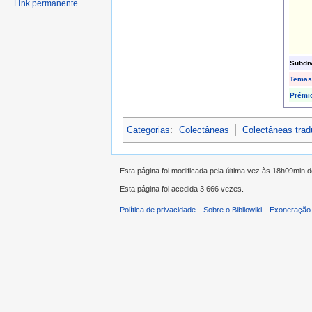
Link permanente
Subdi
Temas
Prémi
Categorias
:
Colectâneas
Colectâneas tra
Esta página foi modificada pela última vez às 18h09min 
Esta página foi acedida 3 666 vezes.
Política de privacidade
Sobre o Bibliowiki
Exoneração 