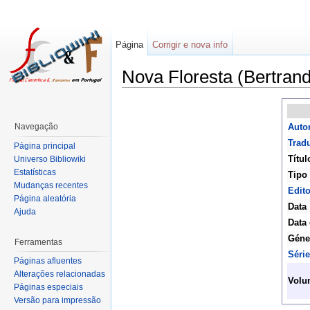
Página
Corrigir e nova info
Nova Floresta (Bertran
Navegação
Autor
Tradu
Página principal
Títul
Universo Bibliowiki
Estatísticas
Tipo 
Mudanças recentes
Edit
Página aleatória
Data
Ajuda
Data 
Géne
Ferramentas
Série
Páginas afluentes
Alterações relacionadas
Volu
Páginas especiais
Versão para impressão