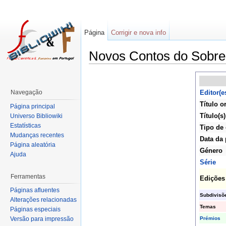
Página
Corrigir e nova info
Novos Contos do Sobre
Navegação
Editor(e
Título o
Página principal
Título(s)
Universo Bibliowiki
Estatísticas
Tipo de
Mudanças recentes
Data da 
Página aleatória
Género
Ajuda
Série
Ferramentas
Edições
Páginas afluentes
Subdivisõ
Alterações relacionadas
Temas
Páginas especiais
Prémios
Versão para impressão