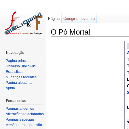
Página
Corrigir e nova info
O Pó Mortal
Navegação
A
T
Página principal
T
Universo Bibliowiki
Estatísticas
T
Mudanças recentes
D
Página aleatória
G
Ajuda
S
Ferramentas
E
Páginas afluentes
Alterações relacionadas
Páginas especiais
S
Versão para impressão
T