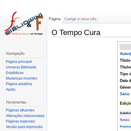
Página
Corrigir e nova info
O Tempo Cura
Navegação
Autor(
Título
Página principal
Título
Universo Bibliowiki
Estatísticas
Tipo 
Mudanças recentes
Data 
Página aleatória
Géner
Ajuda
Série
Ferramentas
Ediçõ
Páginas afluentes
Subdiv
Alterações relacionadas
Temas
Páginas especiais
Prémio
Versão para impressão