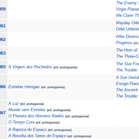
The Enemy 
959
Virgin Planet
We Claim Th
Mayday Orbi
961
Orbit Unlimi
After Dooms
962
Progress
(ed.
The Horn of 
963
The Three-C
The Star Fo
965
A Virgem dos Rochedos
(ed. portuguesa)
The Trouble 
A Sun Invisi
Ensign Flan
966
Estrelas Inimigas
(ed. portuguesa)
The Ancient
The Trouble 
A Luz
(ed. portuguesa)
Mundo sem Estrelas
(ed. portuguesa)
967
O Planeta dos Homens Alados
(ed. portuguesa)
O Tempo Cura
(ed. portuguesa)
A Raposa do Espaço
(ed. portuguesa)
A Revolta dos Seres do Espaço
(ed. portuguesa)