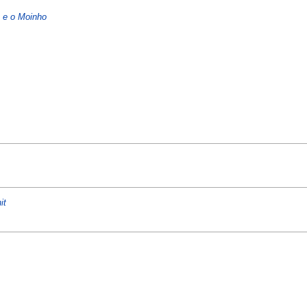
 e o Moinho
it