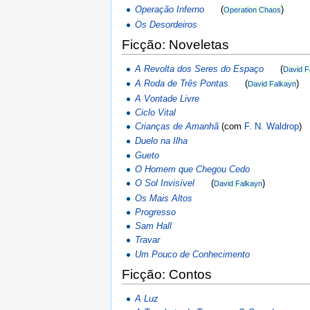
Operação Inferno
(
)
Operation Chaos
Os Desordeiros
Ficção: Noveletas
A Revolta dos Seres do Espaço
(
David F
A Roda de Três Pontas
(
)
David Falkayn
A Vontade Livre
Ciclo Vital
Crianças de Amanhã
(com
F. N. Waldrop
)
Duelo na Ilha
Gueto
O Homem que Chegou Cedo
O Sol Invisível
(
)
David Falkayn
Os Mais Altos
Progresso
Sam Hall
Travar
Um Pouco de Conhecimento
Ficção: Contos
A Luz