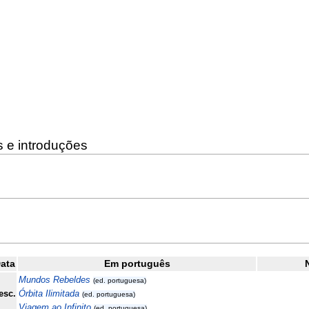
s e introduções
ata
Em português
Mundos Rebeldes
(ed. portuguesa)
esc.
Órbita Ilimitada
(ed. portuguesa)
Viagem ao Infinito
(ed. portuguesa)