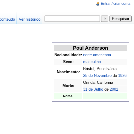
Entrar / criar conta
conteúdo
Ver histórico
Poul Anderson
Nacionalidade:
norte-americana
Sexo:
masculino
Bristol, Pensilvânia
Nascimento:
25 de Novembro
de
1926
Orinda, Califórnia
Morte:
31 de Julho
de
2001
Notas: