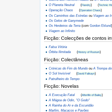
O Planeta Neutral
(
) (
Flandry
Technic Hi
Operação Chaos
(
)
Operation Chaos
Os Caminhos das Estrelas
ou
Viagem ao In
Os Gelos de Ganymede
Os Herdeiros da Terra
(com
Gordon Eklund
Viagem ao Infinito
Ficção: Colecções de contos in
Falsa Vitória
Órbita Ilimitada
(
)
History of Rustum
Ficção: Colectâneas
Crónicas do Fim do Mundo
ou
A Trompa d
O Sol Invisível
(
)
David Falkayn
Patrulheiro do Tempo
Ficção: Novelas
A Execução Fatal
(
)
Afterlife of Bailey
A Mágoa de Odin, "O Godo"
A Rainha do Ar e da Escuridão
Marfim, Macacos e Pavões