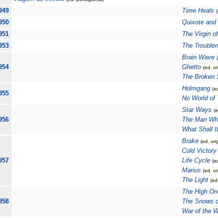
949
Time Heals
950
Quixote and 
951
The Virgin o
953
The Trouble
Brain Wave
954
Ghetto
(ed. or
The Broken 
Holmgang
(e
955
No World of
Star Ways
(e
956
The Man Wh
What Shall It
Brake
(ed. ori
Cold Victory
957
Life Cycle
(e
Marius
(ed. or
The Light
(ed
The High On
958
The Snows 
War of the 