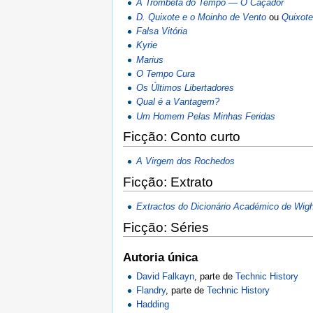
A Trombeta do Tempo — O Caçador
D. Quixote e o Moinho de Vento
ou
Quixote
Falsa Vitória
Kyrie
Marius
O Tempo Cura
Os Últimos Libertadores
Qual é a Vantagem?
Um Homem Pelas Minhas Feridas
Ficção: Conto curto
A Virgem dos Rochedos
Ficção: Extrato
Extractos do Dicionário Académico de Wigh
Ficção: Séries
Autoria única
David Falkayn
, parte de
Technic History
Flandry
, parte de
Technic History
Hadding