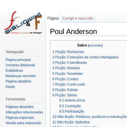
Página
Corrigir e nova info
Poul Anderson
Índice
[
esconder
]
1
Ficção: Romances
Navegação
2
Ficção: Colecções de contos interligados
Página principal
3
Ficção: Colectâneas
Universo Bibliowiki
4
Ficção: Novelas
Estatísticas
5
Ficção: Noveletas
Mudanças recentes
6
Ficção: Contos
Página aleatória
7
Ficção: Conto curto
Ajuda
8
Ficção: Extrato
9
Ficção: Séries
Ferramentas
9.1
Autoria única
9.2
Cocriação
Páginas afluentes
9.3
Participação
Alterações relacionadas
10
Não-ficção: Prefácios, posfácios e introduçõe
Páginas especiais
11
Não-ficção: Apêndice
Versão para impressão