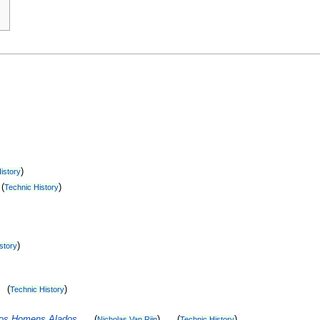
)
istory
(
)
Technic History
)
story
 (
)
Technic History
dos Homens Alados
(
) (
)
Nicholas Van Rijn
Technic History