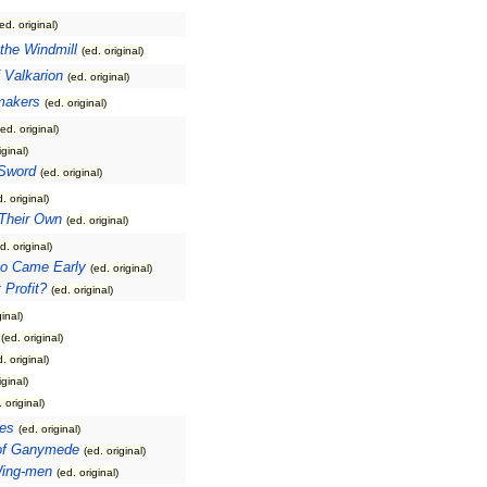
(ed. original)
the Windmill
(ed. original)
f Valkarion
(ed. original)
makers
(ed. original)
(ed. original)
iginal)
Sword
(ed. original)
d. original)
 Their Own
(ed. original)
d. original)
o Came Early
(ed. original)
 Profit?
(ed. original)
ginal)
(ed. original)
d. original)
iginal)
. original)
es
(ed. original)
of Ganymede
(ed. original)
Wing-men
(ed. original)