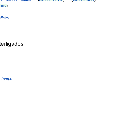
)
story
finito
)
terligados
o Tempo