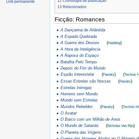
12
Cronologia de publicação
Link permanente
13
Relacionados
Ficção: Romances
A Dançarina de Atlântida
A Espada Quebrada
A Guerra dos Deuses
(
)
Hadding
A Hora da Inteligência
A Raposa do Espaço
Batalha Pelo Tempo
Depois do Fim do Mundo
Espião Interestelar
(
) (
Flandry
Technic H
Essas Estrelas são Nossas
(
) 
Flandry
Estrelas Inimigas
Homens sem Mundo
Mundo sem Estrelas
Mundos Rebeldes
(
) (
Flandry
Technic Hi
O Avatar
O Barco com um Milhão de Anos
O Mundo de Satanás
(
)
Nicholas Van Rijn
O Planeta das Virgens
Guerra dos Homens Alados
ou
O Planeta 