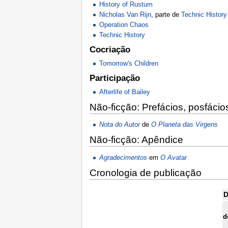
History of Rustum
Nicholas Van Rijn
, parte de
Technic History
Operation Chaos
Technic History
Cocriação
Tomorrow's Children
Participação
Afterlife of Bailey
Não-ficção: Prefácios, posfácio
Nota do Autor
de
O Planeta das Virgens
Não-ficção: Apêndice
Agradecimentos
em
O Avatar
Cronologia de publicação
D
d