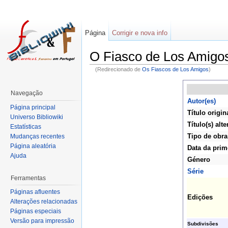
Página
Corrigir e nova info
O Fiasco de Los Amigo
(Redirecionado de
Os Fiascos de Los Amigos
)
Navegação
Autor(es)
Página principal
Título origin
Universo Bibliowiki
Título(s) alte
Estatísticas
Tipo de obra
Mudanças recentes
Página aleatória
Data da prim
Ajuda
Género
Série
Ferramentas
Páginas afluentes
Edições
Alterações relacionadas
Páginas especiais
Versão para impressão
Subdivisões