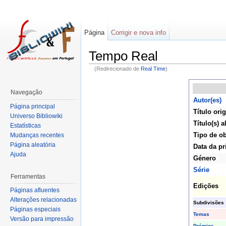
Página
Corrigir e nova info
Tempo Real
(Redirecionado de
Real Time
)
Navegação
Autor(es)
Página principal
Título orig
Universo Bibliowiki
Título(s) a
Estatísticas
Tipo de o
Mudanças recentes
Página aleatória
Data da pr
Ajuda
Género
Série
Ferramentas
Edições
Páginas afluentes
Alterações relacionadas
Subdivisões
Páginas especiais
Temas
Versão para impressão
Prémios