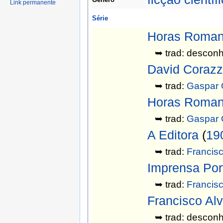
Link permanente
Série
Horas Roman
➥ trad: desconh
David Corazz
➥ trad:
Gaspar 
Horas Roman
➥ trad:
Gaspar 
A Editora
(
19
➥ trad:
Francis
Imprensa Port
➥ trad:
Francis
Francisco Al
➥ trad: desconh