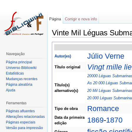
Página
Corrigir e nova info
Vinte Mil Léguas Subma
Navegação
Júlio Verne
Autor(es)
Página principal
Vingt mille l
Título original
Universo Bibliowiki
Estatísticas
20000 Léguas Submarina
Mudanças recentes
As 20 000 Léguas Submar
Página aleatória
Título(s)
Ajuda
20 Mil Léguas Submarina
alternativo(s)
20.000 Léguas Submarina
Ferramentas
Romance
Tipo de obra
Páginas afluentes
Alterações relacionadas
Data da primeira
1869
-
1870
Páginas especiais
edição
Versão para impressão
ficção científ
Género