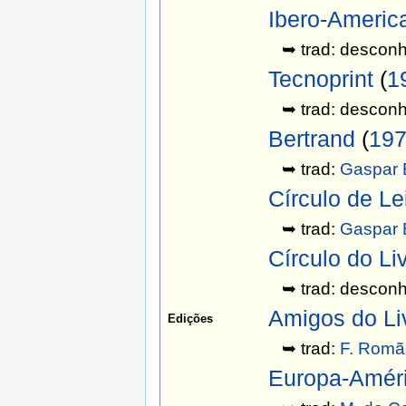
Ibero-Americ
➥ trad: desconh
Tecnoprint
(
1
➥ trad: desconh
Bertrand
(
19
➥ trad:
Gaspar 
Círculo de Le
➥ trad:
Gaspar 
Círculo do Li
➥ trad: desconh
Amigos do Li
Edições
➥ trad:
F. Romã
Europa-Amér