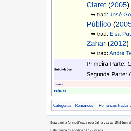
Claret
(
2005
)
➥ trad:
José Go
Público
(
200
➥ trad:
Elsa Pat
Zahar
(
2012
)
➥ trad:
André Te
Primeira Parte:
O
Subdivisões
Segunda Parte:
Temas
Prémios
Categorias
:
Romances
Romances traduzi
Esta página foi modificada pela última vez às 15h18min 
Esta página foi acedida 11 172 vezes.