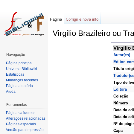
Página
Corrigir e nova info
Virgilio Brazileiro ou 
Virgilio
Navegação
Autor(es)
Editor, co
Página principal
Título orig
Universo Bibliowiki
Estatísticas
Tradutor(es
Mudanças recentes
Tipo de liv
Página aleatória
Editora
Ajuda
Coleção
Número
Ferramentas
Data da ed
Páginas afluentes
Data da edi
Alterações relacionadas
Nº de pági
Páginas especiais
Versão para impressão
Capa