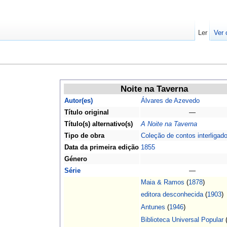
Ler
Ver 
Noite na Taverna
Autor(es)
Álvares de Azevedo
Título original
—
Título(s) alternativo(s)
A Noite na Taverna
Tipo de obra
Coleção de contos interligad
Data da primeira edição
1855
Género
Série
—
Maia & Ramos
(
1878
)
editora desconhecida
(
1903
)
Antunes
(
1946
)
Biblioteca Universal Popular