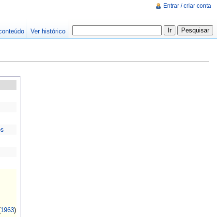
Entrar / criar conta
conteúdo
Ver histórico
os
(
1963
)