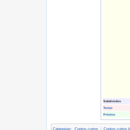
Subdivisões
Temas
Prémios
Categorias
:
Contos curtos
Contos curtos 