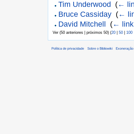
Tim Underwood
‎
(
← li
Bruce Cassiday
‎
(
← li
David Mitchell
‎
(
← lin
Ver (50 anteriores | próximos 50) (
20
|
50
|
100
Política de privacidade
Sobre o Bibliowiki
Exoneração 