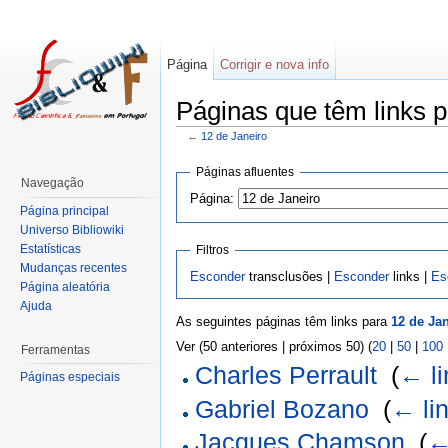
Página
Corrigir e nova info
Páginas que têm links p
←
12 de Janeiro
Páginas afluentes
Navegação
Página:
Página principal
Universo Bibliowiki
Estatísticas
Filtros
Mudanças recentes
Esconder
transclusões |
Esconder
links |
Es
Página aleatória
Ajuda
As seguintes páginas têm links para
12 de Ja
Ver (50 anteriores | próximos 50) (
20
|
50
|
100
Ferramentas
Charles Perrault
‎
(
← li
Páginas especiais
Gabriel Bozano
‎
(
← li
Jacques Chamson
‎
(
←