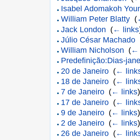
Isabel Adomakoh You
William Peter Blatty
‎
(
Jack London
‎
(
← links
Júlio César Machado
‎
William Nicholson
‎
(
← 
Predefinição:Dias-jane
20 de Janeiro
‎
(
← link
18 de Janeiro
‎
(
← link
7 de Janeiro
‎
(
← links
17 de Janeiro
‎
(
← link
9 de Janeiro
‎
(
← links
2 de Janeiro
‎
(
← links
26 de Janeiro
‎
(
← link