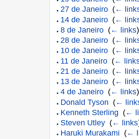
27 de Janeiro
‎
(
← link
14 de Janeiro
‎
(
← link
8 de Janeiro
‎
(
← links
28 de Janeiro
‎
(
← link
10 de Janeiro
‎
(
← link
11 de Janeiro
‎
(
← link
21 de Janeiro
‎
(
← link
13 de Janeiro
‎
(
← link
4 de Janeiro
‎
(
← links
Donald Tyson
‎
(
← link
Kenneth Sterling
‎
(
← l
Steven Utley
‎
(
← links
Haruki Murakami
‎
(
← l