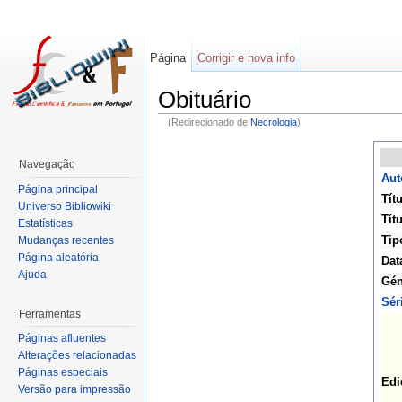
Página
Corrigir e nova info
Obituário
(Redirecionado de
Necrologia
)
Navegação
Aut
Página principal
Títu
Universo Bibliowiki
Títu
Estatísticas
Tip
Mudanças recentes
Página aleatória
Dat
Ajuda
Gén
Sér
Ferramentas
Páginas afluentes
Alterações relacionadas
Páginas especiais
Edi
Versão para impressão