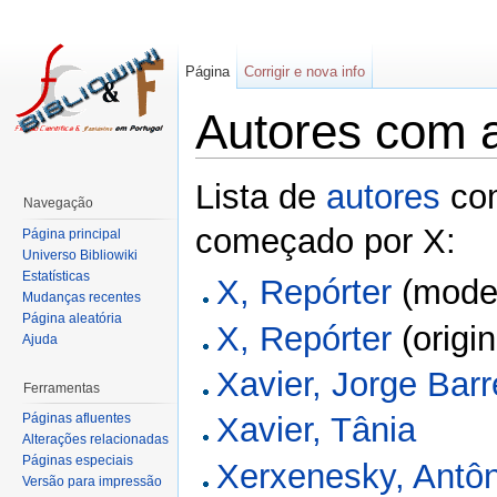
Página
Corrigir e nova info
Autores com 
Lista de
autores
com
Navegação
começado por X:
Página principal
Universo Bibliowiki
Estatísticas
X, Repórter
(mode
Mudanças recentes
Página aleatória
X, Repórter
(origin
Ajuda
Xavier, Jorge Barr
Ferramentas
Páginas afluentes
Xavier, Tânia
Alterações relacionadas
Páginas especiais
Xerxenesky, Antôn
Versão para impressão