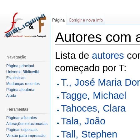
Página
Corrigir e nova info
Autores com 
Lista de
autores
com
Navegação
começado por T:
Página principal
Universo Bibliowiki
Estatísticas
T., José Maria D
Mudanças recentes
Página aleatória
Tagge, Michael
Ajuda
Tahoces, Clara
Ferramentas
Páginas afluentes
Tala, João
Alterações relacionadas
Páginas especiais
Tall, Stephen
Versão para impressão