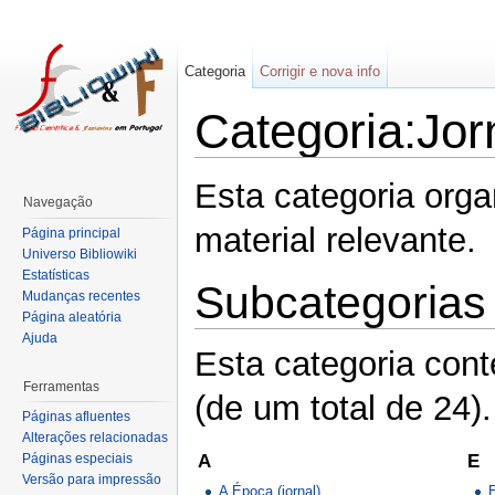
Categoria
Corrigir e nova info
Categoria:Jor
Esta categoria org
Navegação
material relevante.
Página principal
Universo Bibliowiki
Estatísticas
Subcategorias
Mudanças recentes
Página aleatória
Ajuda
Esta categoria con
Ferramentas
(de um total de 24).
Páginas afluentes
Alterações relacionadas
A
E
Páginas especiais
Versão para impressão
A Época (jornal)