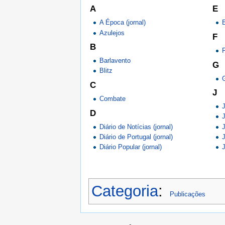
A
E
A Época (jornal)
Azulejos
F
B
Barlavento
G
Blitz
G
C
J
Combate
J
D
J
Diário de Notícias (jornal)
Diário de Portugal (jornal)
Diário Popular (jornal)
J
Categoria
:
Publicações