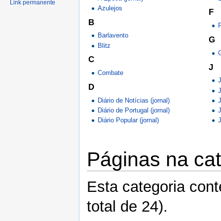
Link permanente
Azulejos
F
B
Barlavento
G
Blitz
G
C
J
Combate
J
D
J
Diário de Notícias (jornal)
Diário de Portugal (jornal)
Diário Popular (jornal)
J
Páginas na cat
Esta categoria con
total de 24).